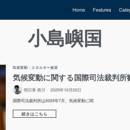
Home
Features
Cate
小島嶼国
気候変動・エネルギー政策
気候変動に関する国際司法裁判所
明日香 壽川
2025年10月20日
国際司法裁判所は2025年7月、気候変動に関
続きはこちら