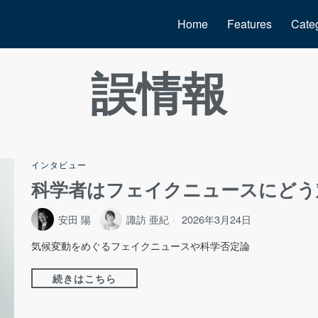
Home
Features
Cate
誤情報
インタビュー
科学者はフェイクニュースにどう
安田 陽
諏訪 亜紀
2026年3月24日
気候変動をめぐるフェイクニュースや科学否定論
続きはこちら