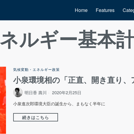
Home
Features
Cate
ネルギー基本
気候変動・エネルギー政策
小泉環境相の「正直、開き直り、
明日香 壽川
2020年2月25日
小泉進次郎環境大臣の誕生から、まもなく半年に
続きはこちら