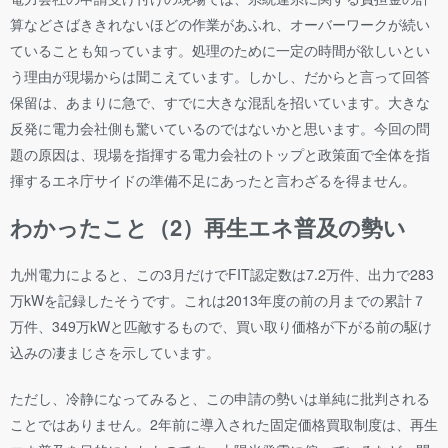
算などさばききれないほどの作業があふれ、オーバーワークが続い
ていることも知っています。処理のために一定の時間が欲しいとい
う理由が現場からは聞こえています。しかし、だからと言って回答
保留は、あまりに急で、すでに大きな混乱を招いています。大きな
反発に電力会社側も驚いているのではないかと思います。今回の問
題の原因は、現場を指揮する電力会社のトップと政策面で全体を指
揮するエネ庁サイドの準備不足にあったと言わざるを得ません。
わかったこと（2）再生エネ普及の勢い
九州電力によると、この3月だけでFIT認定数は7.2万件、出力で283
万kWを記録したそうです。これは2013年度の前の月までの累計７
万件、349万kWと匹敵するもので、買い取り価格が下がる前の駆け
込みの凄まじさを示しています。
ただし、冷静になってみると、この申請の勢いは単純に批判される
ことではありません。2年前に導入された固定価格買取制度は、再生