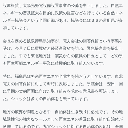
設屋根貸し太陽光発電設備設置事業の公募を中止しました。自然エ
ネルギーの普及拡大を目的に政策の提言などを行っている自然エネ
ルギー協議会という全国組織があり、協議会には３６の道府県が参
加しています。
会長を務める飯泉徳島県知事が、電力会社の回答保留という事態を
受け、今月７日に環境省と経済産業省を訪ね、緊急提言書を提出し
ました。中でも東北地方は、震災からの復興の目玉として、どの県
も再生可能エネルギー事業に積極的に取り組んでいます。
特に、福島県は将来再生エネで全電力を賄おうとしています。東北
電力の回答保留に対して即時に反応しました。県議会は、翌日、国
に早期の契約再開に向けた取り組みを求める意見書を可決しまし
た。ショックは多くの自治体をも襲っています。
地方の疲弊が問題となる中、自治体は生き残りに必死です。その地
域活性化の強力なツールとして再生エネの普及に取り組む自治体が
激増しているのです。九電ショックに対する自治体の反応は、全国