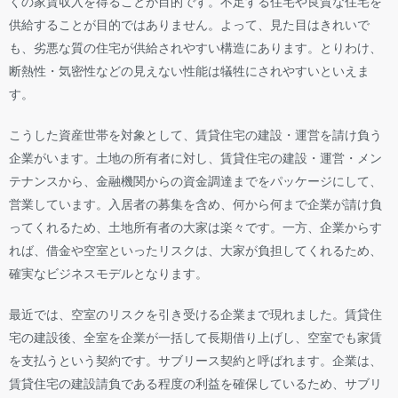
くの家賃収入を得ることが目的です。不足する住宅や良質な住宅を
供給することが目的ではありません。よって、見た目はきれいで
も、劣悪な質の住宅が供給されやすい構造にあります。とりわけ、
断熱性・気密性などの見えない性能は犠牲にされやすいといえま
す。
こうした資産世帯を対象として、賃貸住宅の建設・運営を請け負う
企業がいます。土地の所有者に対し、賃貸住宅の建設・運営・メン
テナンスから、金融機関からの資金調達までをパッケージにして、
営業しています。入居者の募集を含め、何から何まで企業が請け負
ってくれるため、土地所有者の大家は楽々です。一方、企業からす
れば、借金や空室といったリスクは、大家が負担してくれるため、
確実なビジネスモデルとなります。
最近では、空室のリスクを引き受ける企業まで現れました。賃貸住
宅の建設後、全室を企業が一括して長期借り上げし、空室でも家賃
を支払うという契約です。サブリース契約と呼ばれます。企業は、
賃貸住宅の建設請負である程度の利益を確保しているため、サブリ