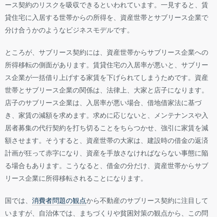
ース契約のリスクを吸収できるといわれています。一見すると、賃
貸住宅に入居する世帯からの所得を、資産世帯とサブリース企業で
分け合うかのようなビジネスモデルです。
ところが、サブリース契約には、資産世帯からサブリース企業への
所得移転の側面があります。賃貸住宅の入居率が悪いと、サブリー
ス企業が一括借り上げする家賃を下げられてしまうためです。資産
世帯とサブリース企業の関係は、法律上、大家と店子になります。
店子のサブリース企業は、入居率が悪い場合、借地借家法に基づ
き、家賃の減額を求めます。求めに応じないと、メンテナンスや入
居者募集の代行契約を打ち切ることをちらつかせ、強引に家賃を減
額させます。そうすると、資産世帯の大家は、建設時の借金の返済
計画が狂って赤字になり、資産を手放さなければならない事態に陥
る場合もあります。こうなると、借金の分だけ、資産世帯からサブ
リース企業に所得移転されることになります。
国では、
消費者問題の観点
から不動産のサブリース契約に注目して
いますが、自治体では、まちづくりや貧困対策の観点から、この問