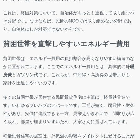
これは、貧困対策において、自治体がもっとも重視して取り組むべ
き分野です。なぜならば、民間のNGOでは取り組めない分野であ
り、自治体にしか対応できないからです。
貧困世帯を直撃しやすいエネルギー費用
貧困世帯は、エネルギー費用の負担割合が高くなりやすい構造のな
かに置かれています。ここでのエネルギー費用とは、具体的に
冷暖
房費
と
ガソリン代
です。これらが、中所得・高所得の世帯よりも、
家計を圧迫しやすいのです。
多くの貧困世帯が居住する民間賃貸住宅に主流は、軽量鉄骨造で
す。いわゆるプレハブのアパートです。工期が短く、耐震性・耐久
性があり、安価に建設できる一方、見栄えがきれいで、間取りが広
く取れ、部屋が埋まりやすいため、大家さんに選ばれています。
軽量鉄骨住宅の居室は、外気温の影響をダイレクトに受けることが