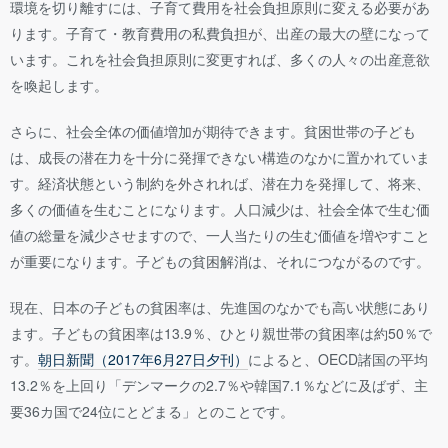
環境を切り離すには、子育て費用を社会負担原則に変える必要があ
ります。子育て・教育費用の私費負担が、出産の最大の壁になって
います。これを社会負担原則に変更すれば、多くの人々の出産意欲
を喚起します。
さらに、社会全体の価値増加が期待できます。貧困世帯の子ども
は、成長の潜在力を十分に発揮できない構造のなかに置かれていま
す。経済状態という制約を外されれば、潜在力を発揮して、将来、
多くの価値を生むことになります。人口減少は、社会全体で生む価
値の総量を減少させますので、一人当たりの生む価値を増やすこと
が重要になります。子どもの貧困解消は、それにつながるのです。
現在、日本の子どもの貧困率は、先進国のなかでも高い状態にあり
ます。子どもの貧困率は13.9％、ひとり親世帯の貧困率は約50％で
す。
朝日新聞（2017年6月27日夕刊）
によると、OECD諸国の平均
13.2％を上回り「デンマークの2.7％や韓国7.1％などに及ばず、主
要36カ国で24位にとどまる」とのことです。