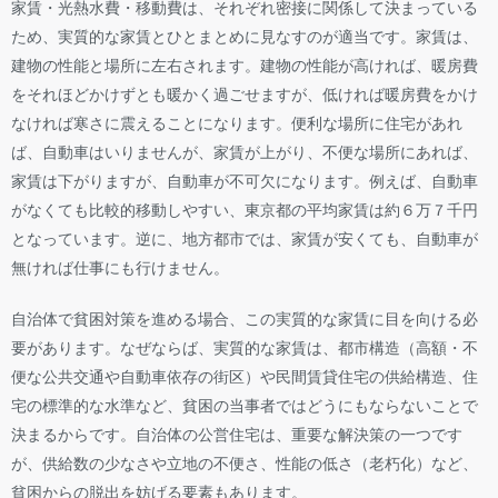
家賃・光熱水費・移動費は、それぞれ密接に関係して決まっている
ため、実質的な家賃とひとまとめに見なすのが適当です。家賃は、
建物の性能と場所に左右されます。建物の性能が高ければ、暖房費
をそれほどかけずとも暖かく過ごせますが、低ければ暖房費をかけ
なければ寒さに震えることになります。便利な場所に住宅があれ
ば、自動車はいりませんが、家賃が上がり、不便な場所にあれば、
家賃は下がりますが、自動車が不可欠になります。例えば、自動車
がなくても比較的移動しやすい、東京都の平均家賃は約６万７千円
となっています。逆に、地方都市では、家賃が安くても、自動車が
無ければ仕事にも行けません。
自治体で貧困対策を進める場合、この実質的な家賃に目を向ける必
要があります。なぜならば、実質的な家賃は、都市構造（高額・不
便な公共交通や自動車依存の街区）や民間賃貸住宅の供給構造、住
宅の標準的な水準など、貧困の当事者ではどうにもならないことで
決まるからです。自治体の公営住宅は、重要な解決策の一つです
が、供給数の少なさや立地の不便さ、性能の低さ（老朽化）など、
貧困からの脱出を妨げる要素もあります。