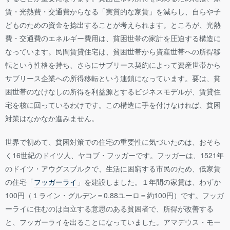
賃・光熱費・交通費からなる「実質的な家賃」を減らし、自らや子
どものための資金を捻出することが考えられます。ところが、光熱
費・交通費のエネルギー費用は、貧困世帯の家計を圧迫する構造に
なっています。民間賃貸住宅は、貧困世帯から資産世帯への所得移
転という性格を持ち、さらにサブリース契約によって資産世帯から
サブリース企業への所得移転という連鎖になっています。要は、貧
困世帯のなけなしの所得を利益源とするビジネスモデルが、賃貸住
宅を核に回っているわけです。この構造に手を付けなければ、貧困
対策はなかなか進みません。
世界で初めて、貧困対策での住宅の重要性に気づいたのは、おそら
く16世紀のドイツ人、ヤコブ・フッガーです。フッガーは、1521年
のドイツ・アウグスブルクで、生活に困窮する市民のため、低家賃
の住宅「
フッガーライ
」を建設しました。１年間の家賃は、わずか
100円（１ライン・グルデン＝0.88ユーロ＝約100円）です。フッガ
ーライに住むのは自立する意思のある貧困者で、所得が改善する
と、フッガーライを出ることになっていました。アマデウス・モー