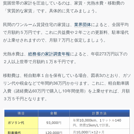
貧困世帯の家計を圧迫しているのは、家賃・光熱水費・移動費の
「実質的な家賃」です。具体的に見てみましょう。
民間のワンルーム賃貸住宅の家賃は、
業界団体
によると、全国平均
で月額約５万円です。これに共益費や２年ごとの更新料、駐車場代
が上乗せされますので、月額７万円と仮定しましょう。
光熱水費は、
総務省の家計調査年報
によると、年収273万円以下の
２人以上世帯で月額約１万８千円です。
移動費は、軽自動車１台を保有している場合、図表3のとおり、ガソ
リン代や税金などで年間約36万円かかります。これに、軽自動車購
入費（諸経費込60万円で購入し10年間使用）を上乗せすれば、月額
３万５千円となります。