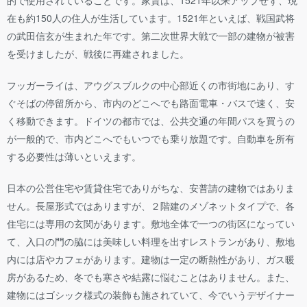
在も約150人の住人が生活しています。1521年といえば、戦国武将
の武田信玄が生まれた年です。第二次世界大戦で一部の建物が被害
を受けましたが、戦後に再建されました。
フッガーライは、アウグスブルクの中心部近くの市街地にあり、す
ぐそばの停留所から、市内のどこへでも路面電車・バスで速く、安
く移動できます。ドイツの都市では、公共交通の年間パスを買うの
が一般的で、市内どこへでもいつでも乗り放題です。自動車を所有
する必要性は薄いといえます。
日本の公営住宅や賃貸住宅でありがちな、安普請の建物ではありま
せん。長屋形式ではありますが、２階建のメゾネットタイプで、各
住宅には専用の玄関があります。敷地全体で一つの街区になってい
て、入口の門の脇には美味しい料理を出すレストランがあり、敷地
内には店やカフェがあります。建物は一定の断熱性があり、ガス暖
房があるため、冬でも寒さや結露に悩むことはありません。また、
建物にはゴシック様式の装飾も施されていて、今でいうデザイナー