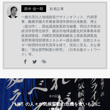
田中 信一郎
新着記事
一般社団法人地域政策デザインオフィス、代表理
事。酪農学園大学農食環境学群特任准教授、博士
（政治学）。国会議員政策担当秘書、明治大学政治
経済学部専任助手、横浜市地球温暖化対策事業本部
政策調査役、内閣官房国家戦略室上席政策調査員、
長野県環境部環境エネルギー課企画幹、自然エネル
ギー財団特任研究員等を経て、現在に至る。主な著
書に『国会質問制度の研究』（日本出版ネットワー
ク）等。
次の記事
「1％」の人々が気候変動の危機を食いものに
（書評）