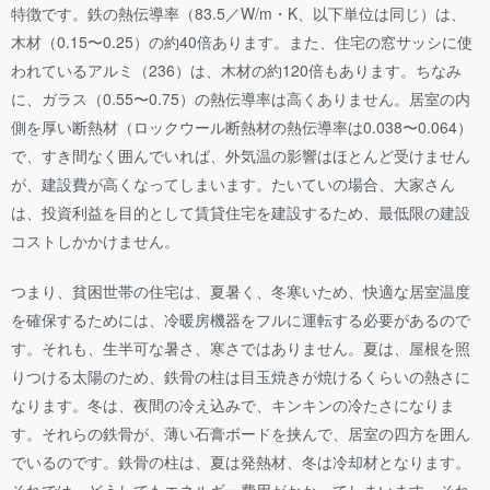
特徴です。鉄の熱伝導率（83.5／W/m・K、以下単位は同じ）は、
木材（0.15〜0.25）の約40倍あります。また、住宅の窓サッシに使
われているアルミ（236）は、木材の約120倍もあります。ちなみ
に、ガラス（0.55〜0.75）の熱伝導率は高くありません。居室の内
側を厚い断熱材（ロックウール断熱材の熱伝導率は0.038〜0.064）
で、すき間なく囲んでいれば、外気温の影響はほとんど受けません
が、建設費が高くなってしまいます。たいていの場合、大家さん
は、投資利益を目的として賃貸住宅を建設するため、最低限の建設
コストしかかけません。
つまり、貧困世帯の住宅は、夏暑く、冬寒いため、快適な居室温度
を確保するためには、冷暖房機器をフルに運転する必要があるので
す。それも、生半可な暑さ、寒さではありません。夏は、屋根を照
りつける太陽のため、鉄骨の柱は目玉焼きが焼けるくらいの熱さに
なります。冬は、夜間の冷え込みで、キンキンの冷たさになりま
す。それらの鉄骨が、薄い石膏ボードを挟んで、居室の四方を囲ん
でいるのです。鉄骨の柱は、夏は発熱材、冬は冷却材となります。
それでは、どうしてもエネルギー費用がかかってしまいます。それ