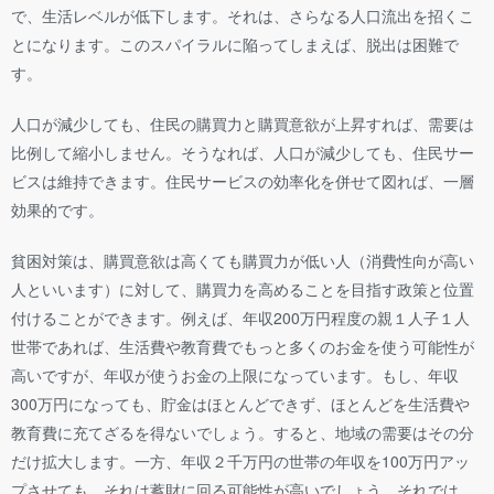
で、生活レベルが低下します。それは、さらなる人口流出を招くこ
とになります。このスパイラルに陥ってしまえば、脱出は困難で
す。
人口が減少しても、住民の購買力と購買意欲が上昇すれば、需要は
比例して縮小しません。そうなれば、人口が減少しても、住民サー
ビスは維持できます。住民サービスの効率化を併せて図れば、一層
効果的です。
貧困対策は、購買意欲は高くても購買力が低い人（消費性向が高い
人といいます）に対して、購買力を高めることを目指す政策と位置
付けることができます。例えば、年収200万円程度の親１人子１人
世帯であれば、生活費や教育費でもっと多くのお金を使う可能性が
高いですが、年収が使うお金の上限になっています。もし、年収
300万円になっても、貯金はほとんどできず、ほとんどを生活費や
教育費に充てざるを得ないでしょう。すると、地域の需要はその分
だけ拡大します。一方、年収２千万円の世帯の年収を100万円アッ
プさせても、それは蓄財に回る可能性が高いでしょう。それでは、