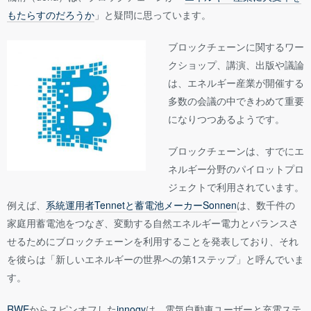
もたらすのだろうか
」と疑問に思っています。
ブロックチェーンに関するワー
クショップ、講演、出版や議論
は、エネルギー産業が開催する
多数の会議の中できわめて重要
になりつつあるようです。
ブロックチェーンは、すでにエ
ネルギー分野のパイロットプロ
ジェクトで利用されています。
例えば、
系統運用者Tennetと蓄電池メーカーSonnen
は、数千件の
家庭用蓄電池をつなぎ、変動する自然エネルギー電力とバランスさ
せるためにブロックチェーンを利用することを発表しており、それ
を彼らは「新しいエネルギーの世界への第1ステップ」と呼んでいま
す。
RWE
からスピンオフした
innogy
は、電気自動車ユーザーと充電ステ