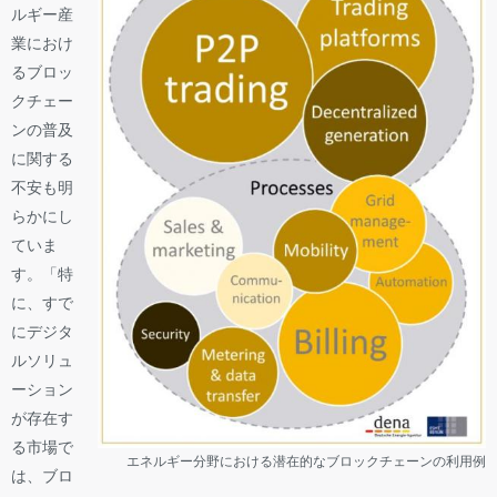
ルギー産
業におけ
るブロッ
クチェー
ンの普及
に関する
不安も明
らかにし
ていま
す。「特
に、すで
にデジタ
ルソリュ
ーション
が存在す
る市場で
エネルギー分野における潜在的なブロックチェーンの利用例
は、ブロ