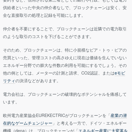
供給者といった中央の仲介者なしで、ブロックチェーンは安く、安
全な直接取引の処理と記録を可能にします。
仲介者を不要にすることで、ブロックチェーンは近隣での電力取引
のような取引のコストを下げることができます。
そのため、ブロックチェーンは、特に小規模なピア・トゥ・ピアの
売買といった、管理コストの高さゆえに現在は価値を生んでいない
エネルギー分野での膨大な件数の利用を可能にするでしょう。その
他の例としては、メーターの計測と請求、CO2認証、または
eモビ
リティ
の決済などがあります。
電力会社は、ブロックチェーンの破壊的なポテンシャルを痛感して
います。
欧州電力産業協会EUREKECTRICがブロックチェーンを「
産業の潜
在的なゲームチェンジャー
」と考える一方で、ドイツ・エネルギー
機構（dena）は、ブロックチェーンが「
エネルギー産業に大変革を