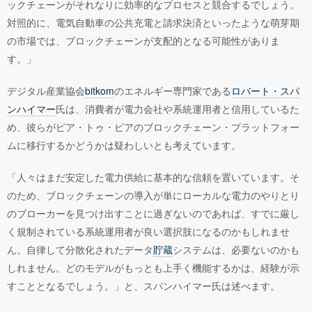
ックチェーンがそれなりに効率的なプロセスと競合するでしょう。
対照的に、電気自動車の公共充電と請求決済といったような萌芽期
の市場では、ブロックチェーンが支配的となる可能性がありま
す。」
デジタル産業協会
bitkom
のエネルギー専門家である
ロバート・スパ
ンハイマー
氏は、消費者が電力会社や系統運用者と信用しているた
め、彼らがピア・トゥ・ピアのブロックチェーン・プラットフォー
ムに移行するかどうかは疑わしいとも考えています。
「人々はまだ安定した電力供給に基本的な信頼を置いています。そ
のため、ブロックチェーンの導入が単にローカルな電力のやりとり
のブローカーを見つけ出すことに過ぎないのであれば、すでに厳し
く規制されている系統運用者が良い選択肢になるのかもしれませ
ん。自律して分散化されたデータ
貯蔵
システムは、必要ないのかも
しれません。どのモデルがもっとも上手く機能するかは、経験が示
すこととなるでしょう。」と、スパンハイマー氏は述べます。