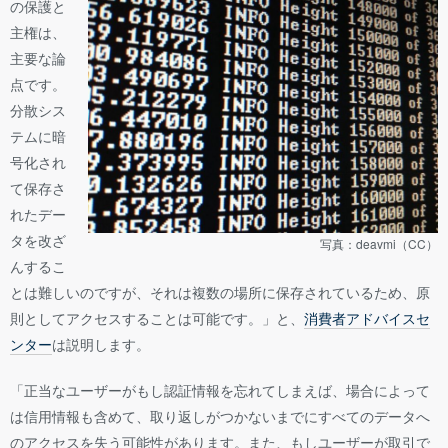
の保護と
主権は、
主要な論
点です。
分散シス
テムに暗
号化され
て保存さ
れたデー
タを改ざ
写真：deavmi（CC）
んするこ
とは難しいのですが、それは複数の場所に保存されているため、原
則としてアクセスすることは可能です。」と、
消費者アドバイスセ
ンター
は説明します。
「正当なユーザーがもし認証情報を忘れてしまえば、場合によって
は信用情報も含めて、取り返しがつかないまでにすべてのデータへ
のアクセスを失う可能性があります。また、もしユーザーが取引で