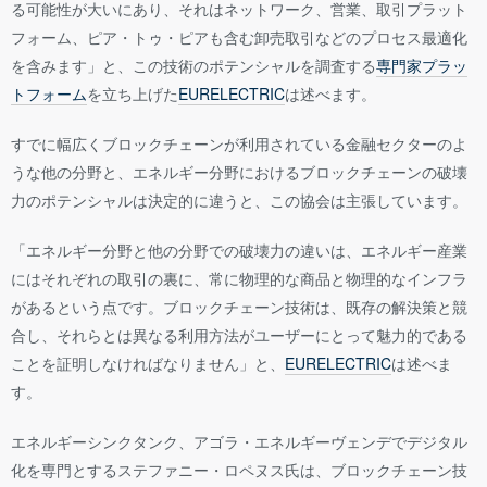
る可能性が大いにあり、それはネットワーク、営業、取引プラット
フォーム、ピア・トゥ・ピアも含む卸売取引などのプロセス最適化
を含みます」と、この技術のポテンシャルを調査する
専門家プラッ
トフォーム
を立ち上げた
EURELECTRIC
は述べます。
すでに幅広くブロックチェーンが利用されている金融セクターのよ
うな他の分野と、エネルギー分野におけるブロックチェーンの破壊
力のポテンシャルは決定的に違うと、この協会は主張しています。
「エネルギー分野と他の分野での破壊力の違いは、エネルギー産業
にはそれぞれの取引の裏に、常に物理的な商品と物理的なインフラ
があるという点です。ブロックチェーン技術は、既存の解決策と競
合し、それらとは異なる利用方法がユーザーにとって魅力的である
ことを証明しなければなりません」と、
EURELECTRIC
は述べま
す。
エネルギーシンクタンク、アゴラ・エネルギーヴェンデでデジタル
化を専門とするステファニー・ロペヌス氏は、ブロックチェーン技