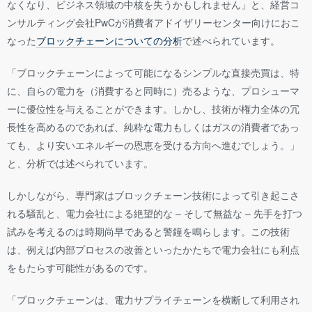
なくなり、ビジネス領域の中核を失うかもしれません」と、経営コ
ンサルティング会社PwCが消費者アドイザリーセンター向けにおこ
なった
ブロックチェーンについての分析
で述べられています。
「ブロックチェーンによって可能になるシンプルな直接売買は、特
に、自らの電力を（消費すると同時に）売るような、プロシューマ
ーに優位性を与えることができます。しかし、技術が権力全体の冗
長性を高めるのであれば、純粋な電力もしくはガスの消費者であっ
ても、より安いエネルギーの恩恵を受ける方向へ進むでしょう。」
と、分析では述べられています。
しかしながら、専門家はブロックチェーン技術によって引き起こさ
れる騒乱と、電力会社による絶望的な – そして無益な – 先手を打つ
試みを考えるのは時期尚早であると警鐘を鳴らします。この技術
は、例えば内部プロセスの改善といったかたちで電力会社にも利点
をもたらす可能性があるのです。
「ブロックチェーンは、電力サプライチェーンを横断して利用され