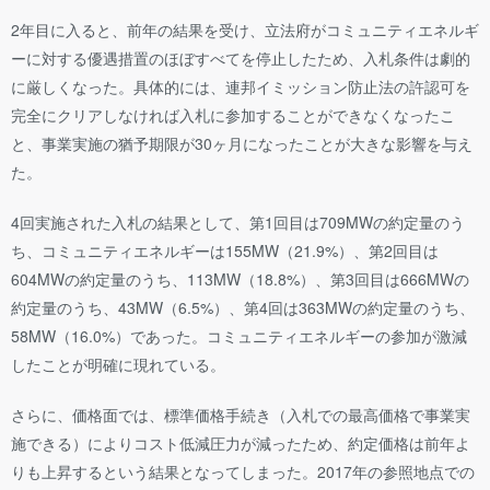
2年目に入ると、前年の結果を受け、立法府がコミュニティエネルギ
ーに対する優遇措置のほぼすべてを停止したため、入札条件は劇的
に厳しくなった。具体的には、連邦イミッション防止法の許認可を
完全にクリアしなければ入札に参加することができなくなったこ
と、事業実施の猶予期限が30ヶ月になったことが大きな影響を与え
た。
4回実施された入札の結果として、第1回目は709MWの約定量のう
ち、コミュニティエネルギーは155MW（21.9%）、第2回目は
604MWの約定量のうち、113MW（18.8%）、第3回目は666MWの
約定量のうち、43MW（6.5%）、第4回は363MWの約定量のうち、
58MW（16.0%）であった。コミュニティエネルギーの参加が激減
したことが明確に現れている。
さらに、価格面では、標準価格手続き（入札での最高価格で事業実
施できる）によりコスト低減圧力が減ったため、約定価格は前年よ
りも上昇するという結果となってしまった。2017年の参照地点での