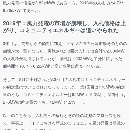
風力発電の価格が3.82¢/kWhである一方、2018年の入札では4.73〜
6.26¢/kWhであった。
2019年：風力発電の市場が崩壊し、入札価格は上
がり、コミュニティエネルギーは追いやられた
3年目は、前年からの傾向に加え、ドイツの風力発電市場そのものの
崩壊が大打撃となった。実施された3回の入札では合計で2,000MW
の入札枠が期待されていたが、落札は1,002MWと半分に留まった。
価格面でも6.1〜6.2¢/kWhと高い水準に留まっている。
そして、8月に実施された第3回目の入札でコミュニティエネルギー
の約定量はついにゼロとなってしまった（第1回目は476MWの約定
量のうち、コミュニティエネルギーは92MW（19.3%）、第2回目は
276MWの約定量のうち、12MW（4.2%））。
以上のことから、入札制への移行とその後の調整のプロセスを経
て、事実上、ドイツにおける新規のコミュニティ風力発電は壊滅の