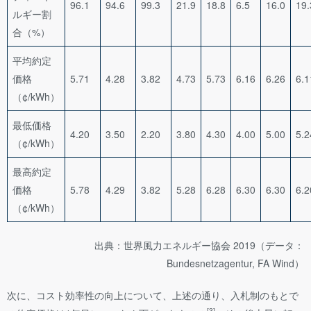
96.1
94.6
99.3
21.9
18.8
6.5
16.0
19.
ルギー割
合（%）
平均約定
価格
5.71
4.28
3.82
4.73
5.73
6.16
6.26
6.1
（¢/kWh）
最低価格
4.20
3.50
2.20
3.80
4.30
4.00
5.00
5.2
（¢/kWh）
最高約定
価格
5.78
4.29
3.82
5.28
6.28
6.30
6.30
6.2
（¢/kWh）
出典：世界風力エネルギー協会 2019（データ：
Bundesnetzagentur, FA Wind）
次に、コスト効率性の向上について、上述の通り、入札制のもとで
[3]