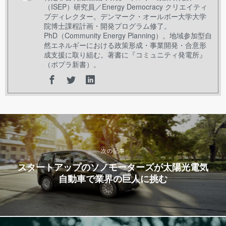
（ISEP）研究員／Energy Democracy クリエイティ
ブディレクター。デンマーク・オールボー大学大学
院博士課程計画・開発プログラム修了。
PhD（Community Energy Planning）。地域参加型自
然エネルギーにおける政策形成・事業開発・合意形
成支援に取り組む。著書に『コミュニティ発電所』
（ポプラ新書）。
次の記事
スタートアップのソノモーターズが太陽光電気
自動車で業界の巨人に挑む