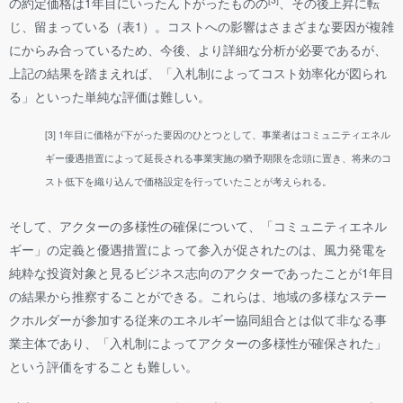
の約定価格は1年目にいったん下がったものの
、その後上昇に転
じ、留まっている（表1）。コストへの影響はさまざまな要因が複雑
にからみ合っているため、今後、より詳細な分析が必要であるが、
上記の結果を踏まえれば、「入札制によってコスト効率化が図られ
る」といった単純な評価は難しい。
[3] 1年目に価格が下がった要因のひとつとして、事業者はコミュニティエネル
ギー優遇措置によって延長される事業実施の猶予期限を念頭に置き、将来のコ
スト低下を織り込んで価格設定を行っていたことが考えられる。
そして、アクターの多様性の確保について、「コミュニティエネル
ギー」の定義と優遇措置によって参入が促されたのは、風力発電を
純粋な投資対象と見るビジネス志向のアクターであったことが1年目
の結果から推察することができる。これらは、地域の多様なステー
クホルダーが参加する従来のエネルギー協同組合とは似て非なる事
業主体であり、「入札制によってアクターの多様性が確保された」
という評価をすることも難しい。