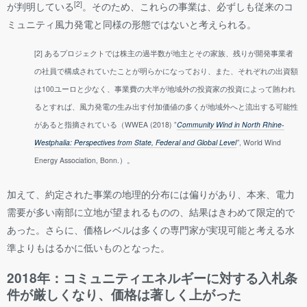
[2]
が判明している
。そのため、これらの事業は、必ずしも従来のコ
ミュニティ風力発電と同様の形態ではないと考えられる。
[2] あるプロジェクトでは株主の過半数が地主とその家族、残りが開発事業者
の社員で構成されていたことが明らかになっており、また、それぞれの出資額
は100ユーロと少なく、事業費の大半が地域外の投資家の投資によって賄われ
るとすれば、風力発電の生み出す付加価値の多くが地域外へと流出する可能性
があると指摘されている（WWEA (2018) ”
Community Wind in North Rhine-
Westphalia: Perspectives from State, Federal and Global Level
”
, World Wind
Energy Association, Bonn.）。
加えて、約定された事業の地理的分布には偏りがあり、本来、電力
需要が多い南部に立地が望まれるものの、結果はきわめて限定的で
あった。さらに、価格レベルは多くの専門家が実現可能と考える水
準よりもはるかに低いものとなった。
2018年：コミュニティエネルギーに対する入札条
件が厳しくなり、価格は著しく上がった