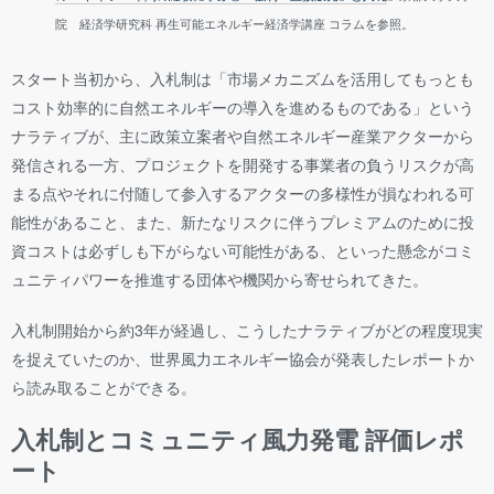
院 経済学研究科 再生可能エネルギー経済学講座 コラムを参照。
スタート当初から、入札制は「市場メカニズムを活用してもっとも
コスト効率的に自然エネルギーの導入を進めるものである」という
ナラティブが、主に政策立案者や自然エネルギー産業アクターから
発信される一方、プロジェクトを開発する事業者の負うリスクが高
まる点やそれに付随して参入するアクターの多様性が損なわれる可
能性があること、また、新たなリスクに伴うプレミアムのために投
資コストは必ずしも下がらない可能性がある、といった懸念がコミ
ュニティパワーを推進する団体や機関から寄せられてきた。
入札制開始から約3年が経過し、こうしたナラティブがどの程度現実
を捉えていたのか、世界風力エネルギー協会が発表したレポートか
ら読み取ることができる。
入札制とコミュニティ風力発電 評価レポ
ート