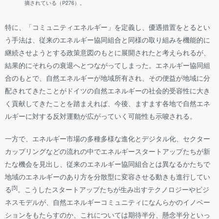
摘されている（P276）。
特に、「コミュニティエネルギー」を定義し、優遇措置をとるとい
う手法は、従来のエネルギー協同組合と同様の取り組みを機能的に
継続させようとする政策意図のもとに展開されたと考えられるが、
結果的にそれらの衰退へとつながってしまった。エネルギー協同組
合のもとで、自然エネルギーが地域所有され、その便益が地域に分
配されてきたことがドイツの自然エネルギーの社会的受容性に大き
く貢献してきたことを踏まえれば、今後、ますます各地で自然エネ
ルギーに対する反対運動が広がっていく可能性も示唆される。
一方で、エネルギー市場の多種多様な進化とデジタル化、セクター
カップリングなどの流れの中でエネルギースタートアップたちが新
たな機会を見出し、従来のエネルギー協同組合とは異なるかたちで
地域のエネルギーのあり方を分散型に変容させる動きも進行してい
[5]
る
。こうしたスタートアップたちが生み出すテクノロジーやビジ
ネスモデルが、自然エネルギーコミュニティになんらかのイノベー
ションをもたらすのか、これについては期待半分、懸念半分といっ