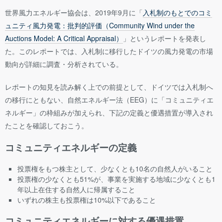
世界風力エネルギー協会は、2019年9月に「
入札制のもとでのコミ
ュニティ風力発電：批判的評価（Community Wind under the
Auctions Model: A Critical Appraisal）
」というレポートを発表し
た。このレポートでは、入札制に移行したドイツの風力発電の市場
動向が詳細に調査・分析されている。
レポートの知見を読み解く上での前提として、ドイツでは入札制へ
の移行にともない、自然エネルギー法（EEG）に「コミュニティエ
ネルギー」の枠組みが加えられ、下記の定義と優遇措置が導入され
たことを確認しておこう。
コミュニティエネルギーの定義
投票権をもつ株主として、少なくとも10名の自然人がいること
投票権の少なくとも51%が、事業を実施する地域に少なくとも1
年以上在住する自然人に帰属すること
いずれの株主も投票権は10%以下であること
コミュニティエネルギーに対する優遇措置