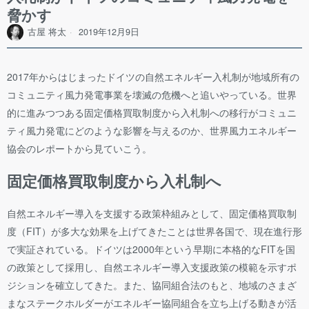
脅かす
古屋 将太
2019年12月9日
2017年からはじまったドイツの自然エネルギー入札制が地域所有の
コミュニティ風力発電事業を壊滅の危機へと追いやっている。世界
的に進みつつある固定価格買取制度から入札制への移行がコミュニ
ティ風力発電にどのような影響を与えるのか、世界風力エネルギー
協会のレポートから見ていこう。
固定価格買取制度から入札制へ
自然エネルギー導入を支援する政策枠組みとして、固定価格買取制
度（FIT）が多大な効果を上げてきたことは世界各国で、現在進行形
で実証されている。ドイツは2000年という早期に本格的なFITを国
の政策として採用し、自然エネルギー導入支援政策の模範を示すポ
ジションを確立してきた。また、協同組合法のもと、地域のさまざ
まなステークホルダーがエネルギー協同組合を立ち上げる動きが活