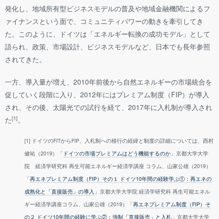
発化し、地域所有型ビジネスモデルの普及や地域金融機関によるフ
ァイナンスという面で、コミュニティパワーの動きを牽引してき
た。このように、ドイツは「エネルギー転換の成功モデル」として
語られ、政策、市場設計、ビジネスモデルなど、日本でも長年参照
されてきた。
一方、導入量が増え、2010年前後から自然エネルギーの市場統合を
促していく段階に入り、2012年にはプレミアム制度（FIP）が導入
され、その後、太陽光での試行を経て、2017年に入札制が導入され
[1]
た
。
[1] ドイツのFITからFIP、入札制への移行の経緯と制度の詳細については、西村
健祐（2019）「
ドイツの市場プレミアムはどう機能するのか
」京都大学大学
院 経済学研究科 再生可能エネルギー経済学講座 コラム、山家公雄（2019）
「
再エネプレミアム制度（FIP）その１ ドイツ10年間の経験学ぶ①：再エネの
成熟化と「直接販売」の導入
」京都大学大学院 経済学研究科 再生可能エネル
ギー経済学講座コラム、山家公雄（2019）「
再エネプレミアム制度（FIP）そ
の２ ドイツ10年間の経験に学ぶ②：強制「直接販売」と入札
」京都大学大学