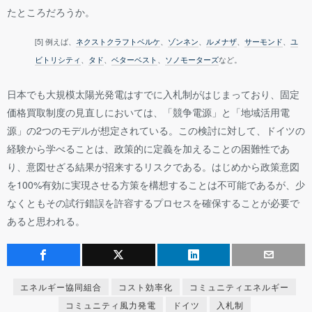
たところだろうか。
[5] 例えば、
ネクストクラフトベルケ
、
ゾンネン
、
ルメナザ
、
サーモンド
、
ユ
ビトリシティ
、
タド
、
ベターベスト
、
ソノモーターズ
など。
日本でも大規模太陽光発電はすでに入札制がはじまっており、固定
価格買取制度の見直しにおいては、「競争電源」と「地域活用電
源」の2つのモデルが想定されている。この検討に対して、ドイツの
経験から学べることは、政策的に定義を加えることの困難性であ
り、意図せざる結果が招来するリスクである。はじめから政策意図
を100%有効に実現させる方策を構想することは不可能であるが、少
なくともその試行錯誤を許容するプロセスを確保することが必要で
あると思われる。
エネルギー協同組合
コスト効率化
コミュニティエネルギー
コミュニティ風力発電
ドイツ
入札制