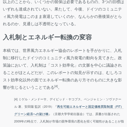
以上のことから、いくつかの留保は必要であるものの、3つの目標は
いずれも達成されていない。果たして、今後、ドイツのコミュニテ
ィ風力発電はこのまま衰退していくのか、なんらかの善後策がとら
れるのか、見通しは不透明となっている。
入札制とエネルギー転換の変容
本稿では、世界風力エネルギー協会のレポートを手がかりに、入札
制に移行したドイツのコミュニティ風力発電の動向を見てきた。政
策論において、入札制は「コスト効率化」の文脈を中心に議論され
ることがほとんどだが、このレポートの知見が示すのは、むしろコ
スト効率化以外の面でエネルギー転換のあり方そのものに大きな影
[4]
響が生じるということである
。
[4] ミゲル・メンドーサ、デイビッド・ヤコブス、ベンジャミン・ソヴァクー
ル 著、安田陽 監訳（2019）『
再生可能エネルギーと固定価格買取制度（FIT）
グリーン経済への架け橋
』（京都大学学術出版会）では、原書が出版された
2009年の時点で、入札制が市場の競争環境の悪化を招く可能性があることが指