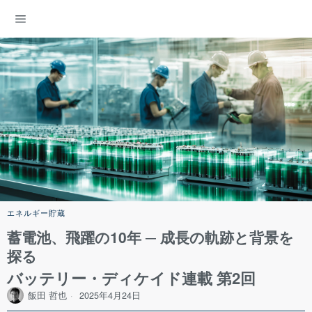
ENERGY DEMOCRACY
エネルギー貯蔵
蓄電池、飛躍の10年 ─ 成長の軌跡と背景を
探る
バッテリー・ディケイド連載 第2回
飯田 哲也
2025年4月24日