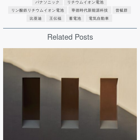
パナソニック
リチウムイオン電池
リン酸鉄リチウムイオン電池
寧徳時代新能源科技
曾毓群
比亜迪
王伝福
蓄電池
電気自動車
Related Posts