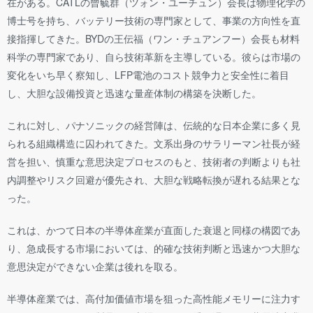
在がある。CATLの曾毓群（ツォン・ユーチュン）会長は物理化学の
博士号を持ち、バッテリー技術の専門家として、事業の方向性を直
接指揮してきた。BYDの王伝福（ワン・チュアンフー）会長も材料
科学の専門家であり、自ら技術革新を主導している。彼らは市場の
変化をいち早く察知し、LFP電池のコスト競争力と安全性に着目
し、大胆な設備投資と迅速な量産体制の構築を決断した。
これに対し、パナソニックの経営陣は、伝統的な日本企業に多く見
られる組織構造に囚われてきた。文系出身のサラリーマン社長が経
営を担い、慎重な意思決定プロセスのもと、技術者の判断よりも社
内調整やリスク回避が優先され、大胆な戦略転換が遅れる結果とな
った。
これは、かつて日本の半導体産業が直面した衰退と同様の構図であ
り、急成長する市場においては、的確な技術判断と迅速かつ大胆な
意思決定ができない企業は後れを取る。
半導体産業では、高付加価値市場を狙った高性能メモリーに注力す