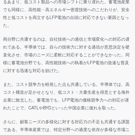
るあまり、低コスト製品への市場シフトに乗り遅れた。蓄電池産業
でも同様に、高性能・高エネルギー密度技術へのこだわりが、安全
性と低コストを両立するLFP電池の台頭に対応できない要因となっ
た。
両分野に共通するのは、自社技術への過信と市場変化への対応の遅
れである。半導体では、自らの技術力に対する過信が意思決定を硬
直化させ、市場のニーズに柔軟に対応することができなかった。同
様に蓄電池分野でも、高性能技術への執着がLFP電池の急速な普及
に対する迅速な対応を妨げた。
また、コスト競争力を軽視した点も共通している。半導体では、高
コスト構造が足かせとなり、低コスト・大量生産を得意とする海外
企業に敗北した。蓄電池でも、LFP電池の価格競争力への対応が遅
れたことで、CATLやBYDといった中国企業に後れを取った。
さらに、顧客ニーズの多様化に対する対応力の不足も共通する課題
である。半導体産業では、特定分野への過度な依存が多様な市場ニ