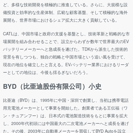
ど、多様な技術開発を積極的に推進している。さらに、大規模な設
備投資と効率的な生産体制、広範な顧客基盤、そして積極的な海外
展開も、世界市場におけるシェア拡大に大きく貢献している。
CATLは、中国市場と政府の支援を基盤とし、技術革新と戦略的な市
場展開を組み合わせることで、設立からわずか数年で世界最大のEV
バッテリーメーカーへと急成長を遂げた。TDKから派生した技術的
背景を有しつつも、独自の戦略と中国市場という追い風を受けて、
現在の地位を確立したと言える。EVバッテリー業界におけるリーダ
ーとしての地位は、今後も揺るぎないだろう。
BYD（比亜迪股份有限公司）小史
比亜迪（BYD）は、1995年に中国・深圳で創業し、当初は携帯電話
用充電池メーカーとして事業を開始した。創業者である王伝福（ワ
ン・チュアンフー）は、日本式の電池製造技術をもとに事業を拡大
し、2000年代初頭には中国最大の二次電池メーカーへと成長を遂げ
た。その後、2003年に自動車メーカーを買収してBYD Autoを設立