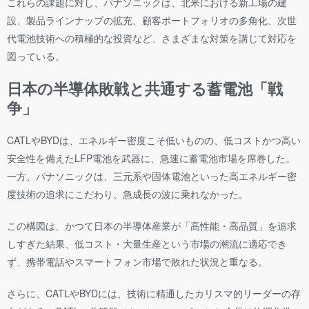
これらの課題に対し、パナソニックは、北米における新工場の建
設、製品ラインナップの拡充、顧客ポートフォリオの多角化、次世
代電池技術への積極的な投資など、さまざまな対策を講じて対応を
図っている。
日本の半導体敗戦と共通する蓄電池「戦
争」
CATLやBYDは、エネルギー密度こそ低いものの、低コストかつ高い
安全性を備えたLFP電池を武器に、急速に蓄電池市場を席巻した。
一方、パナソニックは、三元系や固体電池といった高エネルギー密
度技術の追求にこだわり、急成長の波に乗れなかった。
この構図は、かつて日本の半導体産業が「高性能・高品質」を追求
しすぎた結果、低コスト・大量生産という市場の潮流に適応でき
ず、携帯電話やスマートフォン市場で敗れた状況と重なる。
さらに、CATLやBYDには、技術に精通したカリスマ的リーダーの存