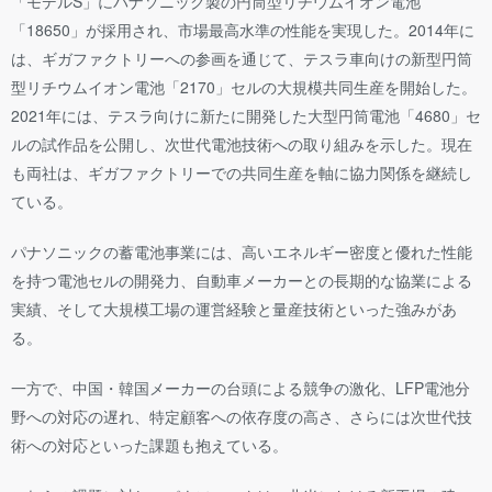
「モデルS」にパナソニック製の円筒型リチウムイオン電池
「18650」が採用され、市場最高水準の性能を実現した。2014年に
は、ギガファクトリーへの参画を通じて、テスラ車向けの新型円筒
型リチウムイオン電池「2170」セルの大規模共同生産を開始した。
2021年には、テスラ向けに新たに開発した大型円筒電池「4680」セ
ルの試作品を公開し、次世代電池技術への取り組みを示した。現在
も両社は、ギガファクトリーでの共同生産を軸に協力関係を継続し
ている。
パナソニックの蓄電池事業には、高いエネルギー密度と優れた性能
を持つ電池セルの開発力、自動車メーカーとの長期的な協業による
実績、そして大規模工場の運営経験と量産技術といった強みがあ
る。
一方で、中国・韓国メーカーの台頭による競争の激化、LFP電池分
野への対応の遅れ、特定顧客への依存度の高さ、さらには次世代技
術への対応といった課題も抱えている。