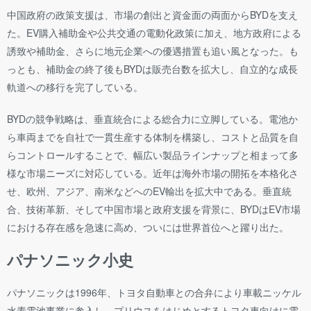
中国政府の政策支援は、市場の創出と資金面の両面からBYDを支え
た。EV購入補助金や公共交通の電動化政策に加え、地方政府による
誘致や補助金、さらに地元企業への優遇措置も追い風となった。も
っとも、補助金の終了後もBYDは販売台数を拡大し、自立的な成長
軌道への移行を完了している。
BYDの競争戦略は、垂直統合による総合力に立脚している。電池か
ら車両までを自社で一貫生産する体制を構築し、コストと品質を自
らコントロールすることで、幅広い製品ラインナップと相まって多
様な市場ニーズに対応している。近年は海外市場の開拓を本格化さ
せ、欧州、アジア、南米などへのEV輸出を拡大中である。垂直統
合、技術革新、そして中国市場と政府支援を背景に、BYDはEV市場
における存在感を急速に高め、ついには世界首位へと躍り出た。
パナソニック小史
パナソニックは1996年、トヨタ自動車との合弁により車載ニッケル
水素電池事業に参入し、プリウスをはじめとするトヨタ車向けに電