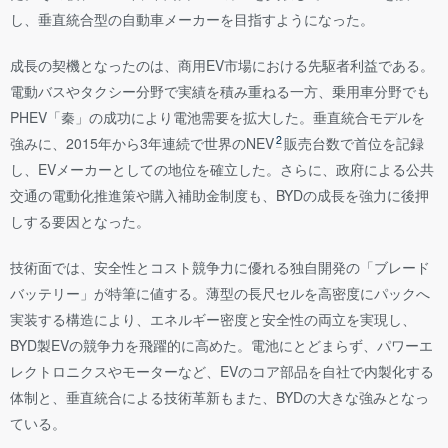
し、垂直統合型の自動車メーカーを目指すようになった。
成長の契機となったのは、商用EV市場における先駆者利益である。
電動バスやタクシー分野で実績を積み重ねる一方、乗用車分野でも
PHEV「秦」の成功により電池需要を拡大した。垂直統合モデルを
2
強みに、2015年から3年連続で世界のNEV
販売台数で首位を記録
し、EVメーカーとしての地位を確立した。さらに、政府による公共
交通の電動化推進策や購入補助金制度も、BYDの成長を強力に後押
しする要因となった。
技術面では、安全性とコスト競争力に優れる独自開発の「ブレード
バッテリー」が特筆に値する。薄型の長尺セルを高密度にパックへ
実装する構造により、エネルギー密度と安全性の両立を実現し、
BYD製EVの競争力を飛躍的に高めた。電池にとどまらず、パワーエ
レクトロニクスやモーターなど、EVのコア部品を自社で内製化する
体制と、垂直統合による技術革新もまた、BYDの大きな強みとなっ
ている。