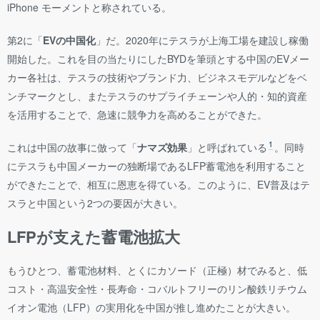
iPhone モーメントと称されている。
第2に「
EVの中国化
」だ。2020年にテスラが上海工場を建設し稼働
開始した。これを目の当たりにしたBYDを筆頭とする中国のEVメー
カー各社は、テスラの技術やブランド力、ビジネスモデルなどをベ
ンチマークとし、またテスラのサプライチェーンや人的・知的資産
を活用することで、急速に競争力を高めることができた。
1
これは中国の故事に倣って「
ナマズ効果
」と呼ばれている
。同時
にテスラも中国メーカーの独断場であるLFP蓄電池を利用すること
ができたことで、相互に恩恵を得ている。このように、EV普及はテ
スラと中国という2つの要因が大きい。
LFPが支えた蓄電池拡大
もうひとつ、蓄電池材料、とくにカソード（正極）材でみると、低
コスト・高温安全性・長寿命・コバルトフリーのリン酸鉄リチウム
イオン電池（LFP）の実用化を中国が推し進めたことが大きい。