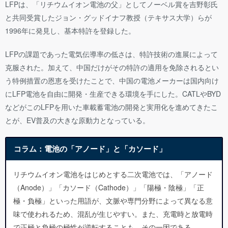
LFPは、「リチウムイオン電池の父」としてノーベル賞を吉野彰氏
と共同受賞したジョン・グッドイナフ教授（テキサス大学）らが
1996年に発見し、基本特許を登録した。
LFPの課題であった電気伝導率の低さは、特許技術の進展によって
克服された。加えて、中国だけがその特許の適用を免除されるとい
う特例措置の恩恵を受けたことで、中国の電池メーカーは国内向け
にLFP電池を自由に開発・生産できる環境を手にした。CATLやBYD
などがこのLFPを用いた車載蓄電池の開発と実用化を進めてきたこ
とが、EV普及の大きな原動力となっている。
コラム：電池の「アノード」と「カソード」
リチウムイオン電池をはじめとする二次電池では、「アノード
（Anode）」「カソード（Cathode）」「陽極・陰極」「正
極・負極」といった用語が、文脈や専門分野によって異なる意
味で使われるため、混乱が生じやすい。また、充電時と放電時
で正極と負極の極性が逆転することも、その一因である。