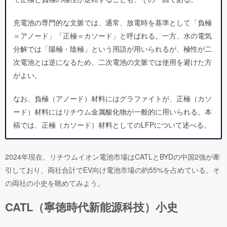
充電池の専門的な文脈では、通常、放電時を基準として「負極
＝アノード」「正極＝カソード」と呼ばれる。一方、水の電気
分解では「陽極・陰極」という用語が用いられるが、極性が二
次電池とは逆になるため、二次電池の文脈では使用を避けた方
がよい。
なお、負極（アノード）材料にはグラファイトが、正極（カソ
ード）材料にはリチウム金属酸化物が一般的に用いられる。本
稿では、正極（カソード）材料としてのLFPについて述べる。
2024年現在、リチウムイオン電池市場はCATLとBYDの中国2強が牽
引しており、両社合計でEV向け電池市場の約55%を占めている。そ
の両社の小史を眺めてみよう。
CATL（寧徳時代新能源科技）小史