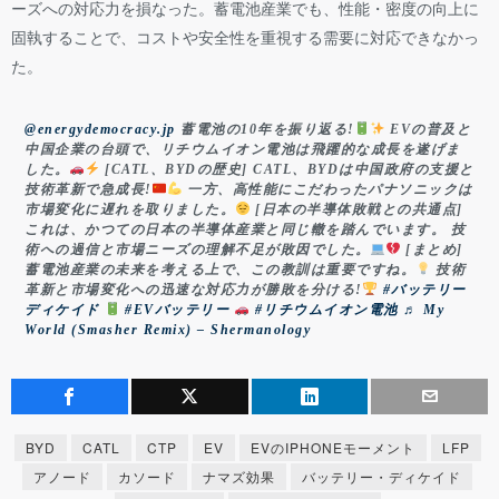
ーズへの対応力を損なった。蓄電池産業でも、性能・密度の向上に
固執することで、コストや安全性を重視する需要に対応できなかっ
た。
@energydemocracy.jp
蓄電池の10年を振り返る!
EVの普及と
中国企業の台頭で、リチウムイオン電池は飛躍的な成長を遂げま
した。
[CATL、BYDの歴史] CATL、BYDは中国政府の支援と
技術革新で急成長!
一方、高性能にこだわったパナソニックは
市場変化に遅れを取りました。
[日本の半導体敗戦との共通点]
これは、かつての日本の半導体産業と同じ轍を踏んでいます。 技
術への過信と市場ニーズの理解不足が敗因でした。
[まとめ]
蓄電池産業の未来を考える上で、この教訓は重要ですね。
技術
革新と市場変化への迅速な対応力が勝敗を分ける!
#バッテリー
ディケイド
#EVバッテリー
#リチウムイオン電池
♬ My
World (Smasher Remix) – Shermanology
BYD
CATL
CTP
EV
EVのIPHONEモーメント
LFP
アノード
カソード
ナマズ効果
バッテリー・ディケイド