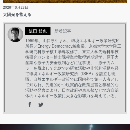
2026年6月23日
太陽光を蓄える
飯田 哲也
新着記事
1959年、山口県生まれ。環境エネルギー政策研究所
所長／Energy Democracy編集長。京都大学大学院工
学研究科原子核工学専攻修了。東京大学先端科学技
術研究センター博士課程単位取得満期退学。原子力
産業や原子力安全規制などに従事後、「原子力ム
ラ」を脱出して北欧での研究活動や非営利活動を経
て環境エネルギー政策研究所（ISEP）を設立し現
職。自然エネルギー政策では国内外で第一人者とし
て知られ、先進的かつ現実的な政策提言と積極的な
活動や発言により、日本政府や東京都など地方自治
体のエネルギー政策に大きな影響力を与えている。