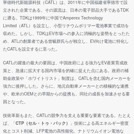
寧徳時代新能源科技（CATL）は、2011年に中国福建省寧徳市で設
立された企業である。その源流は、日本の電子部品大手であるTDK
に遡る。TDKは1999年に中国でAmperex Technology
Limited（ATL）を設立し、小型リチウムポリマー電池事業で成功を
収めた。しかし、TDKはEV市場への参入に消極的な姿勢をとったた
め、ATLの創業者である曾毓群氏らが独立し、EV向け電池に特化し
たCATLを設立するに至った。
CATLの躍進の最大の要因は、中国政府による強力なEV産業育成政
策と、急速に拡大する国内市場を的確に捉えた点にある。政府の補
助金政策や「ホワイトリスト」制度は、CATLを含む国内メーカーを
強力に後押しした。さらに、地元自動車メーカーとの積極的な連携
や、欧米のOEMとの早期からの提携も、同社の成長を加速させる要
因となった。
技術革新もまた、CATLの競争力を支える重要な要素である。たとえ
ば、「
CTP（セル・トゥ・パック）
」技術による高エネルギー密度
化とコスト削減、LFP電池の高性能化、ナトリウムイオン電池な