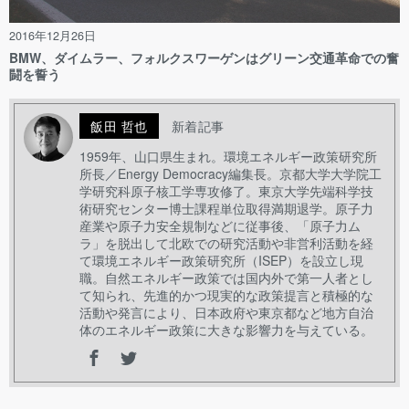
2016年12月26日
BMW、ダイムラー、フォルクスワーゲンはグリーン交通革命での奮
闘を誓う
飯田 哲也
新着記事
1959年、山口県生まれ。環境エネルギー政策研究所
所長／Energy Democracy編集長。京都大学大学院工
学研究科原子核工学専攻修了。東京大学先端科学技
術研究センター博士課程単位取得満期退学。原子力
産業や原子力安全規制などに従事後、「原子力ム
ラ」を脱出して北欧での研究活動や非営利活動を経
て環境エネルギー政策研究所（ISEP）を設立し現
職。自然エネルギー政策では国内外で第一人者とし
て知られ、先進的かつ現実的な政策提言と積極的な
活動や発言により、日本政府や東京都など地方自治
体のエネルギー政策に大きな影響力を与えている。