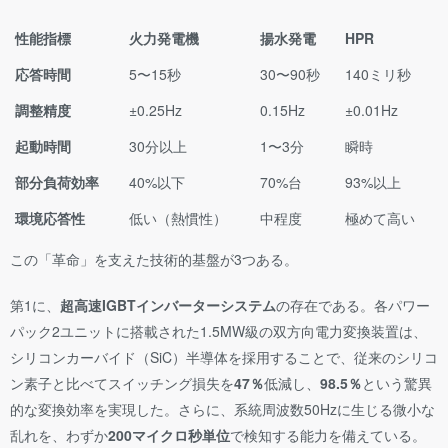
性能指標
火力発電機
揚水発電
HPR
応答時間
5〜15秒
30〜90秒
140ミリ秒
調整精度
±0.25Hz
0.15Hz
±0.01Hz
起動時間
30分以上
1〜3分
瞬時
部分負荷効率
40%以下
70%台
93%以上
環境応答性
低い（熱慣性）
中程度
極めて高い
この「革命」を支えた技術的基盤が3つある。
第1に、
超高速IGBTインバーターシステム
の存在である。各パワー
パック2ユニットに搭載された1.5MW級の双方向電力変換装置は、
シリコンカーバイド（SiC）半導体を採用することで、従来のシリコ
ン素子と比べてスイッチング損失を
47％
低減し、
98.5％
という驚異
的な変換効率を実現した。さらに、系統周波数50Hzに生じる微小な
乱れを、わずか
200マイクロ秒単位
で検知する能力を備えている。