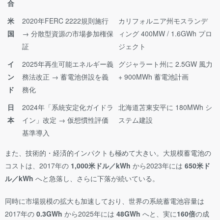
合
米
2020年FERC 2222規則施行
カリフォルニア州モスランデ
国
→ 分散型資源の市場参加権保
ィング 400MW / 1.6GWh プロ
証
ジェクト
イ
2025年再生可能エネルギー義
グジャラート州に 2.5GW 風力
ン
務法改正 → 蓄電池併設を義
+ 900MWh 蓄電池計画
ド
務化
日
2024年「系統安定化ガイドラ
北海道苫東安平に 180MWh シ
本
イン」改定 → 仮想慣性評価
ステム建設
基準導入
また、技術的・経済的インパクトも極めて大きい。大規模蓄電池の
コストは、2017年の
1,000米ドル／kWh
から2023年には
650米ド
ル／kWh
へと急落し、さらに下落が続いている。
同時に市場規模の拡大も加速しており、世界の系統蓄電池容量は
2017年の
0.3GWh
から2025年には
48GWh
へと、実に
160倍
の成