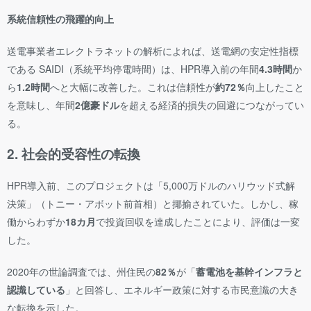
系統信頼性の飛躍的向上
送電事業者エレクトラネットの解析によれば、送電網の安定性指標
である SAIDI（系統平均停電時間）は、HPR導入前の年間
4.3時間
か
ら
1.2時間
へと大幅に改善した。これは信頼性が
約72％
向上したこと
を意味し、年間
2億豪ドル
を超える経済的損失の回避につながってい
る。
2. 社会的受容性の転換
HPR導入前、このプロジェクトは「5,000万ドルのハリウッド式解
決策」（トニー・アボット前首相）と揶揄されていた。しかし、稼
働からわずか
18カ月
で投資回収を達成したことにより、評価は一変
した。
2020年の世論調査では、州住民の
82％
が「
蓄電池を基幹インフラと
認識している
」と回答し、エネルギー政策に対する市民意識の大き
な転換を示した。