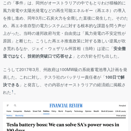
この「事件」は、同州がオーストラリアの中でもとりわけ積極的に
風力発電や太陽光発電などの再生可能エネルギー（再エネ）の導入
を推し進め、同年3月に石炭火力を全廃した直後に発生した。そのた
め、再エネ依存型の電力システムに対する根本的な課題を問う声が
上がった。当時の連邦政府与党・自由党は「風力発電の不安定性が
原因」と断じた。こうした再エネ推進政策に対する激しい逆風が吹
き荒れるなか、ジェイ・ウェザリル州首相（当時）は逆に「
安全撤
退ではなく、技術的突破口で応答せよ
」との方針を打ち出した。
こうして2017年3月、州政府は100MW級の系統蓄電池導入計画を発
表した。これに対し、テスラ社のバッテリー責任者が「
100日で解
決できる
」と発言し、その内容がオーストラリアの経済紙に掲載さ
1
れた
。