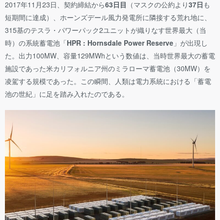
2017年11月23日、契約締結から
63日目
（マスクの公約より
37日
も
短期間に達成）、ホーンズデール風力発電所に隣接する荒れ地に、
315基のテスラ・パワーパック2ユニットが織りなす世界最大（当
時）の系統蓄電池「
HPR : Hornsdale Power Reserve
」が出現し
た。出力100MW、容量129MWhという数値は、当時世界最大の蓄電
施設であった米カリフォルニア州のミラローマ蓄電池（30MW）を
凌駕する規模であった。この瞬間、人類は電力系統における「蓄電
池の世紀」に足を踏み入れたのである。