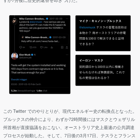
ずか7分後に歴史的返答を叩きつけた。
この Twitter でのやりとりが、現代エネルギー史の転換点となった。
ブルックスの仲介により、わずか72時間後にはマスクとウェザリル
州首相が直接協議をおこない、オーストラリア史上最速の公共調達
プロセスが始動した。そして、7日後の3月17日、テスラとフランス