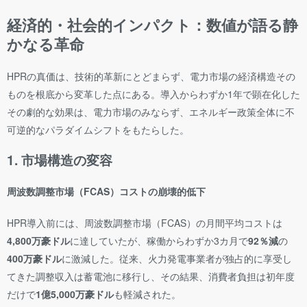
経済的・社会的インパクト：数値が語る静
かなる革命
HPRの真価は、技術的革新にとどまらず、電力市場の経済構造その
ものを根底から変革した点にある。導入からわずか1年で顕在化した
その劇的な効果は、電力市場のみならず、エネルギー政策全体に不
可逆的なパラダイムシフトをもたらした。
1. 市場構造の変容
周波数調整市場（FCAS）コストの崩壊的低下
HPR導入前には、周波数調整市場（FCAS）の月間平均コストは
4,800万豪ドル
に達していたが、稼働からわずか3カ月で
92％減
の
400万豪ドル
に激減した。従来、火力発電事業者が独占的に享受し
てきた調整収入は蓄電池に移行し、その結果、消費者負担は初年度
だけで
1億5,000万豪ドル
も軽減された。