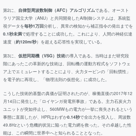
第2に、
自律型周波数制御（AFC）アルゴリズム
である。オースト
ラリア国立大学（ANU）と共同開発したAI制御システムは、系統監
視データを
毎秒1万回
分析し、異常の検知から補正指令の発出までを
0.1秒未満
で処理することに成功した。これにより、人間の神経伝達
速度（
約120m/秒
）を超える応答性を実現している。
第3に、
仮想同期機（VSG）技術
の導入である。当時はまだ研究段
階にあったこの革新的な技術は、回転機の運動方程式をソフトウェ
ア上でエミュレートすることにより、火力タービンの「回転慣性」
を電子的に再現し、「物理法則の仮想化」に成功した。
こうした技術的基盤の真価が証明されたのが、稼働直後の2017年12
月14日に発生した「ロイヤンガ発電所事故」である。主力石炭火力
ユニットが突如停止し、560MWもの電力が一挙に喪失されるという
事態に直面したが、HPRはわずか
0.14秒
で全出力を投入し、周波数
49.8Hzという危機的状況に陥った電力網を救った。その卓越した性
能は、この瞬間に世界中へと知られることとなった。