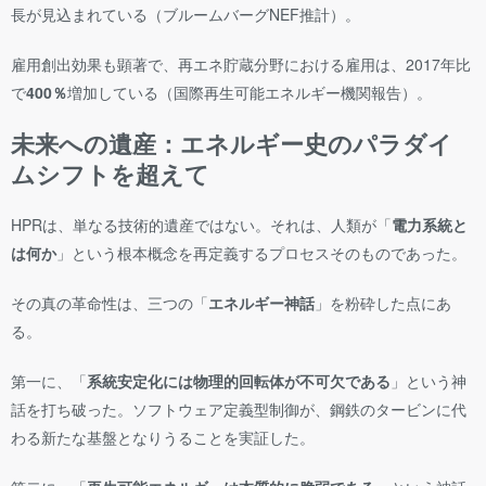
長が見込まれている（ブルームバーグNEF推計）。
雇用創出効果も顕著で、再エネ貯蔵分野における雇用は、2017年比
で
400％
増加している（国際再生可能エネルギー機関報告）。
未来への遺産：エネルギー史のパラダイ
ムシフトを超えて
HPRは、単なる技術的遺産ではない。それは、人類が「
電力系統と
は何か
」という根本概念を再定義するプロセスそのものであった。
その真の革命性は、三つの「
エネルギー神話
」を粉砕した点にあ
る。
第一に、「
系統安定化には物理的回転体が不可欠である
」という神
話を打ち破った。ソフトウェア定義型制御が、鋼鉄のタービンに代
わる新たな基盤となりうることを実証した。