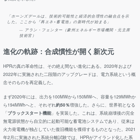
「ホーンズデールは、技術的可能性と経済的合理性の融合点を示
した。ここから『再エネ+蓄電池』の新時代が始まる」
— アラン・フェンター（豪州エネルギー市場機関・元主席
技術官）
進化の軌跡：合成慣性が開く新次元
HPRの真の革命性は、その絶え間ない進化にある。2020年および
2022年に実施された二段階のアップグレードは、電力系統という概
念そのものを再定義した。
まず2020年には、出力を100MWから150MWへ、容量を129MWhか
ら194MWhへと、それぞれ
約50％
増強した。さらに、世界初となる
「
ブラックスタート機能
」を実装した。これは、系統崩壊後の完全
無電源状態から自立的に起動可能な蓄電池システムであり、従来は
火力発電機が独占していた復旧機能を獲得するものとなった。2021
年2月に実施された系統分離試験では、HPRがアイランド化した系