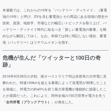
本連載では、これからの10年を「バッテリー・ディケイド」（蓄電
池の10年）と呼び、EVを含む蓄電池とその周辺にある領域の歴史や
技術、資源、地政学、市場などの幅広いトピックスを取り上げ、バ
ッテリー・ディケイド時代に知るべき「新しい蓄電池の教養」を眺
めながら解説してゆく。なお、本稿では特に明記しない場合、蓄電
池（バッテリー）はリチウムイオンを指す。
​危機が生んだ「ツイッターと100日の奇
跡」
2016年9月28日の夕刻、南オーストラリア州は未曾有の大停電に見
舞われた。時速100kmを超える暴風によって送電塔が倒壊したこと
を発端に、州電力の約40%を担う風力発電機が連鎖的に脱落したこ
とが原因だった。これにより、同州全域の150万世帯が電力を失う
「
全州停電（ブラックアウト）
」が発生した。