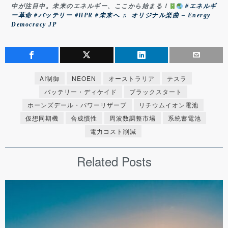
中が注目中。未来のエネルギー、ここから始まる！
#エネルギ
ー革命
#バッテリー
#HPR
#未来へ
♬ オリジナル楽曲 – Energy
Democracy JP
AI制御
NEOEN
オーストラリア
テスラ
バッテリー・ディケイド
ブラックスタート
ホーンズデール・パワーリザーブ
リチウムイオン電池
仮想同期機
合成慣性
周波数調整市場
系統蓄電池
電力コスト削減
Related Posts