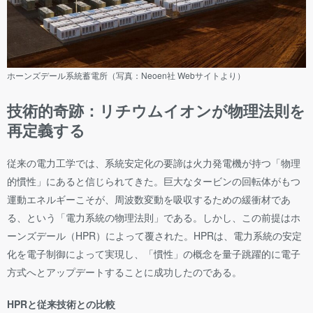
ホーンズデール系統蓄電所（写真：Neoen社 Webサイトより）
技術的奇跡：リチウムイオンが物理法則を
再定義する
従来の電力工学では、系統安定化の要諦は火力発電機が持つ「物理
的慣性」にあると信じられてきた。巨大なタービンの回転体がもつ
運動エネルギーこそが、周波数変動を吸収するための緩衝材であ
る、という「電力系統の物理法則」である。しかし、この前提はホ
ーンズデール（HPR）によって覆された。HPRは、電力系統の安定
化を電子制御によって実現し、「慣性」の概念を量子跳躍的に電子
方式へとアップデートすることに成功したのである。
HPRと従来技術との比較