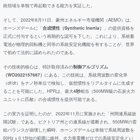
統領域を単独で再起動できる能力を実証した。
そして、2022年8月11日、豪州エネルギー市場機関（AEMO）は、
ホーンズデールに「
合成慣性（Synthetic Inertia）
」の提供資格を
正式に付与するという画期的な認可を下した。これにより、系統蓄
電池が物理的回転機と同等の系統安定化機能を有することが、世界
で初めて法的に認められたのである。
その技術的核心は、特許取得済みの
制御アルゴリズム
（WO2022157687）
にある。この技術は、系統周波数の変化率
（df/dt）をナノ秒単位で検知し、仮想慣性をリアルタイムに生成す
ることを可能にした。HPRは、最大
4秒
相当（500MW級の石炭火力
ユニットに匹敵）の合成慣性を提供可能である。
この実力を証明したのが、2022年11月に実施された「州間連系線故
障試験」である。ビクトリア州との連系線が遮断され、550MWの需
給バランスが崩壊した瞬時、ホーンズデールは単独で系統周波数を
50Hz ± 0.15Hzの範囲に維持。火力発電機ゼロでの系統安定化とい