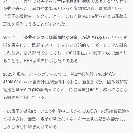
第二に、「
再生可能エネルギーは本質的に脆弱である
」という神話
を葬り去った。風力や太陽光といった変動電源も、蓄電池という
「電子の緩衝材」を介すことで、むしろ従来の技術を超える系統安
定性を提供しうることが示された。
第三に、「
公共インフラは漸進的な改良しか許されない
」という神
話を否定した。民間イノベーションと政治的リーダーシップが融合
したとき、公共部門であっても「100日単位」の変革を成し遂げう
ることを、HPRは世界に示したのである。
2025年現在、ホーンズデールでは、第2世代施設（300MW／
450MWh）への更新計画が進行中である。新施設では、固体電解質
電池と量子AI制御の融合が図られ、応答速度は
50ミリ秒
へのさらな
る短縮を目指している。
その電子の鼓動は、いまや世界中に広がる 300GWh の系統蓄電池へ
と継承され、無数の電子が新たなエネルギー文明の基盤を静かに、
しかし確かに紡ぎ続けている。