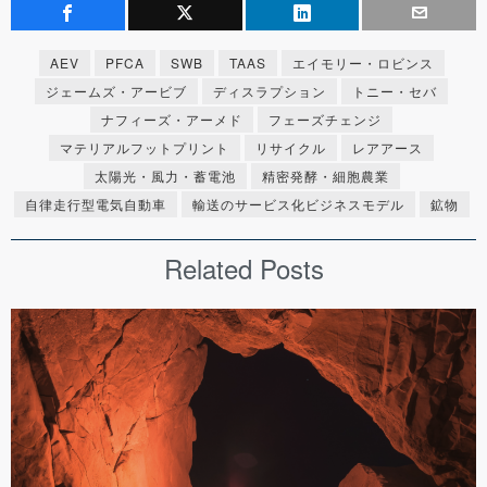
AEV
PFCA
SWB
TAAS
エイモリー・ロビンス
ジェームズ・アービブ
ディスラプション
トニー・セバ
ナフィーズ・アーメド
フェーズチェンジ
マテリアルフットプリント
リサイクル
レアアース
太陽光・風力・蓄電池
精密発酵・細胞農業
自律走行型電気自動車
輸送のサービス化ビジネスモデル
鉱物
Related Posts