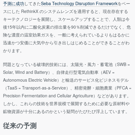
予測に成功
してきた
Seba Technology Disruption Framework
をベー
スにした RethinkX のシステムレンズを適用すると、現在存在する
キーテクノロジーを展開し、スケールアップすることで、人類は今
後15年以内に二酸化炭素の排出量を90％削減できるだけでなく、危
険な濃度の温室効果ガスを、一般に考えられているよりもはるかに
迅速かつ安価に大気中から引き出しはじめることができることがわ
かります。
問題となっている破壊的技術には、太陽光・風力・蓄電池（SWB =
Solar, Wind and Battery）、自律走行型電気自動車（AEV =
Autonomous Electric Vehicle）と輸送のサービス化ビジネスモデル
（TaaS = Transport-as-a-Service）、精密発酵・細胞農業（PFCA =
Precision Fermentation and Cellular Agriculture）などがあります。
しかし、これらの技術を世界規模で展開するために必要な原材料や
鉱物資源が十分にあるのかという疑問がたびたび浮上しています。
従来の予測