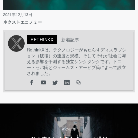
2021年12月13日
ネクストエコノミー
RETHINKX
新着記事
RethinkXは、テクノロジーがもたらすディスラプシ
ョン（破壊）の速度と規模、そしてそれが社会に与
える影響を予測する独立シンクタンクです。トニ
ー・セバ氏とジェームズ・アービブ氏によって設立
されました。
次の記事