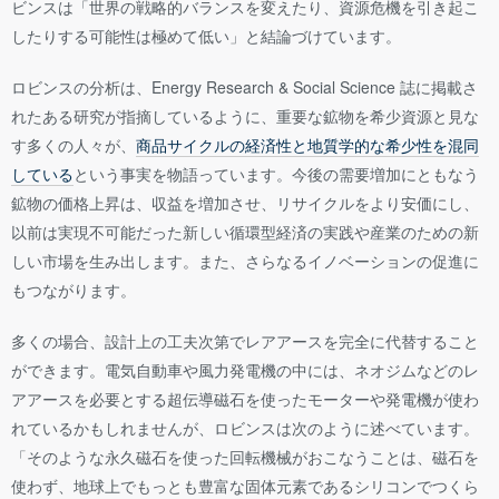
ビンスは「世界の戦略的バランスを変えたり、資源危機を引き起こ
したりする可能性は極めて低い」と結論づけています。
ロビンスの分析は、Energy Research & Social Science 誌に掲載さ
れたある研究が指摘しているように、重要な鉱物を希少資源と見な
す多くの人々が、
商品サイクルの経済性と地質学的な希少性を混同
している
という事実を物語っています。今後の需要増加にともなう
鉱物の価格上昇は、収益を増加させ、リサイクルをより安価にし、
以前は実現不可能だった新しい循環型経済の実践や産業のための新
しい市場を生み出します。また、さらなるイノベーションの促進に
もつながります。
多くの場合、設計上の工夫次第でレアアースを完全に代替すること
ができます。電気自動車や風力発電機の中には、ネオジムなどのレ
アアースを必要とする超伝導磁石を使ったモーターや発電機が使わ
れているかもしれませんが、ロビンスは次のように述べています。
「そのような永久磁石を使った回転機械がおこなうことは、磁石を
使わず、地球上でもっとも豊富な固体元素であるシリコンでつくら