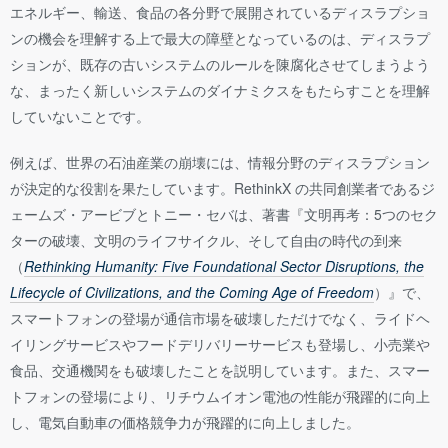
エネルギー、輸送、食品の各分野で展開されているディスラプショ
ンの機会を理解する上で最大の障壁となっているのは、ディスラプ
ションが、既存の古いシステムのルールを陳腐化させてしまうよう
な、まったく新しいシステムのダイナミクスをもたらすことを理解
していないことです。
例えば、世界の石油産業の崩壊には、情報分野のディスラプション
が決定的な役割を果たしています。RethinkX の共同創業者であるジ
ェームズ・アービブとトニー・セバは、著書『文明再考：5つのセク
ターの破壊、文明のライフサイクル、そして自由の時代の到来
（
Rethinking Humanity
: Five Foundational Sector Disruptions, the
Lifecycle of Civilizations, and the Coming Age of Freedom
）』で、
スマートフォンの登場が通信市場を破壊しただけでなく、ライドヘ
イリングサービスやフードデリバリーサービスも登場し、小売業や
食品、交通機関をも破壊したことを説明しています。また、スマー
トフォンの登場により、リチウムイオン電池の性能が飛躍的に向上
し、電気自動車の価格競争力が飛躍的に向上しました。