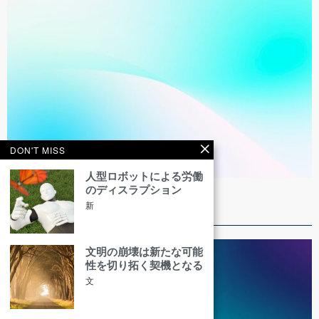
DON'T MISS
人型ロボットによる労働
のディスラプション
電化という長い道のり
新
1880年代の電灯と電動機にはじまった電化は
文明の崩壊は新たな可能
性を切り拓く契機となる
文