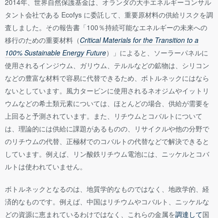
2014年、世界自然保護基金は、オランダの大手エネルギーコンサル
タント会社である Ecofys に委託して、重要原材料の供給リスクを調
査しました。その報告書「100％持続可能なエネルギーの未来への
移行のための重要材料（
Critical Materials for the Transition to a
100% Sustainable Energy Future
）」によると、ソーラーパネルに
使用されるインジウム、ガリウム、テルルなどの鉱物は、シリコン
などの豊富な材料で容易に代替できるため、ボトルネックにはなら
ないとしています。風力タービンに使用されるネオジムやイットリ
ウムなどの希土類元素については、ほとんどの場合、供給が需要を
上回ると予測されています。また、リチウムとコバルトについて
は、理論的には供給に課題があるものの、リサイクルや他の分野で
のリチウムの代替、正極材でのコバルトの代替などで解決できると
しています。例えば、リン酸鉄リチウム電池には、ニッケルとコバ
ルトは使われていません。
ボトルネックとなるのは、地質学的なものではなく、地政学的、経
済的なものです。例えば、中国はリチウムやコバルト、ニッケルな
どの資源に恵まれているわけではなく、これらの金属を
調達して
国