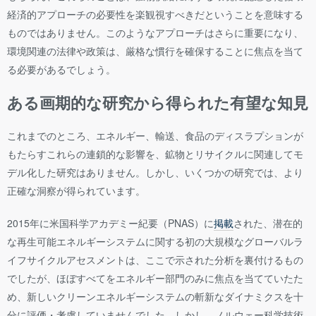
経済的アプローチの必要性を楽観視すべきだということを意味する
ものではありません。このようなアプローチはさらに重要になり、
環境関連の法律や政策は、厳格な慣行を確保することに焦点を当て
る必要があるでしょう。
ある画期的な研究から得られた有望な知見
これまでのところ、エネルギー、輸送、食品のディスラプションが
もたらすこれらの連鎖的な影響を、鉱物とリサイクルに関連してモ
デル化した研究はありません。しかし、いくつかの研究では、より
正確な洞察が得られています。
2015年に米国科学アカデミー紀要（PNAS）に
掲載
された、潜在的
な再生可能エネルギーシステムに関する初の大規模なグローバルラ
イフサイクルアセスメントは、ここで示された分析を裏付けるもの
でしたが、ほぼすべてをエネルギー部門のみに焦点を当てていたた
め、新しいクリーンエネルギーシステムの斬新なダイナミクスを十
分に評価・考慮していませんでした。しかし、ノルウェー科学技術