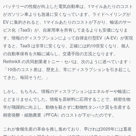
バッテリーの性能が向上した電気自動車は、1マイルあたりのコスト
がガソリン車よりも急速に安くなっています。ライドヘイリングが
EV に集約されると、1マイルあたりのコストが下がり、輸送のサー
ビス化（TaaS）が、自家用車を所有して走るよりも安価になりま
す。情報のディスラプションによって自律走行型EV（A-EV）が実現
すると、TaaS は非常に安くなり、正確には約10倍安くなり、個人
の自動車保有を大幅に減らし、交通手段の主流となります。
RethinkX の共同創業者トニー・セバは、次のように述べています：
「10倍のコスト差は、歴史上、常にディスラプションを引き起こし
てきた。毎回そうだ。」
しかし、もちろん、情報のディスラプションはエネルギーや輸送に
とどまりませんでした。情報を原材料に応用することで、精密生物
学が飛躍的に向上し、動物を殺さずに動物性タンパク質を生産する
精密発酵・細胞農業（PFCA）のコストが下がったのです。
これが食糧生産の革命を推し進めており、早ければ2025年には畜産