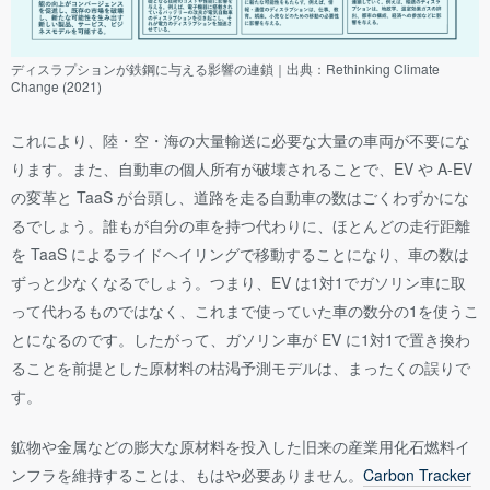
ディスラプションが鉄鋼に与える影響の連鎖｜出典：Rethinking Climate
Change (2021)
これにより、陸・空・海の大量輸送に必要な大量の車両が不要にな
ります。また、自動車の個人所有が破壊されることで、EV や A-EV
の変革と TaaS が台頭し、道路を走る自動車の数はごくわずかにな
るでしょう。誰もが自分の車を持つ代わりに、ほとんどの走行距離
を TaaS によるライドヘイリングで移動することになり、車の数は
ずっと少なくなるでしょう。つまり、EV は1対1でガソリン車に取
って代わるものではなく、これまで使っていた車の数分の1を使うこ
とになるのです。したがって、ガソリン車が EV に1対1で置き換わ
ることを前提とした原材料の枯渇予測モデルは、まったくの誤りで
す。
鉱物や金属などの膨大な原材料を投入した旧来の産業用化石燃料イ
ンフラを維持することは、もはや必要ありません。
Carbon Tracker