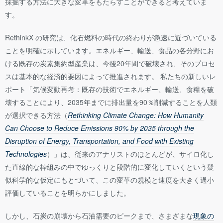
採掘する方法に大きな変革をもたらすことができると考えていま
す。
RethinkX の研究は、化石燃料の時代の終わりが急速に近づいている
ことを明確に示しています。エネルギー、輸送、食品の各分野にお
ける既存の炭素集約型産業は、今後20年間で破壊され、そのプロセ
スは基本的な経済的要因によって推進されます。 私たちの新しいレ
ポート「気候変動再考：既存の技術でエネルギー、輸送、食糧を破
壊することにより、2035年までに排出量を90％削減することを人類
が選択できる方法（
Rethinking Climate Change
: How Humanity
Can Choose to Reduce Emissions 90% by 2035 through the
Disruption of Energy, Transportation, and Food with Existing
Technologies
）」は、従来のアナリストのほとんどが、サイロ化し
た直線的な枠組みの中でゆっくりと段階的に変化していくという疑
似科学的な仮定にもとづいて、この変革の規模と速度を大きく過小
評価していることを明らかにしました。
しかし、石炭の崩壊から石油需要のピークまで、さまざまな
現象の