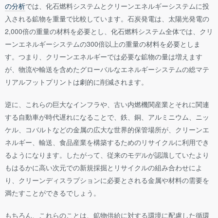
の分析
では、化石燃料システムとクリーンエネルギーシステムに投
入される鉱物を重量で比較しています。石炭発電は、太陽光発電の
2,000倍の重量の材料を必要とし、化石燃料システム全体では、クリ
ーンエネルギーシステムの300倍以上の重量の材料を必要としま
す。つまり、クリーンエネルギーでは必要な鉱物の量は増えます
が、物流や輸送を含めたグローバルなエネルギーシステムの総マテ
リアルフットプリントは劇的に削減されます。
逆に、これらの巨大なインフラや、古い内燃機関産業とそれに関連
する自動車が時代遅れになることで、鉄、銅、アルミニウム、ニッ
ケル、コバルトなどの金属の広大な世界的保管場所が、クリーンエ
ネルギー、輸送、食品産業を構築するためのリサイクルに利用でき
るようになります。したがって、従来のモデルが認識していたより
もはるかに高い次元での新規採掘とリサイクルの組み合わせによ
り、クリーンディスラプションに必要とされる金属や材料の需要を
満たすことができるでしょう。
もちろん、これらのことは、鉱物供給に対する環境に配慮した循環