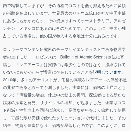
内で精製していますが、その過程でコストを低く抑えるために多額
の補助金を出しています。世界最大のリチウム鉱山会社が中国南部
にあるにもかかわらず、その資源はすべてオーストラリア、アルゼ
ンチン、メキシコにあるのはそのためです。このように、中国が独
占している市場に、他の国が参入する余地は十分にあるのです。
ロッキーマウンテン研究所のチーフサイエンティストである物理学
者のエイモリー・ロビンスは、Bulletin of Atomic Scientists 誌に寄
稿し、「レアアース」は実際には希少なものではなく、濃縮されて
いないにもかかわらず豊富に存在していることを
説明しています
。
2010年、多くのアナリストが、価格の高騰をレアアースの供給不足
の兆候であると誤って予測しました。実際には、価格の上昇にとも
なって「備蓄量の増加、休止中の鉱山の再開、探鉱者による新たな
鉱床の探索と発見、リサイクルの増加」が起きました。企業はコス
ト削減と性能向上を同時に追求し、高価な材料をより節約して使用
し、可能な限り安価で優れたソリューションで代用しました。その
結果、物資が豊富になり、価格が暴落したのです。このように、ロ