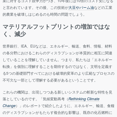
業に対するコスト競争力がつき、10年後には10倍のコスト安になる
と言われています。その後、この技術が
大豆やパーム油
などの工業
的農業を破壊しはじめるのも時間の問題でしょう。
マテリアルフットプリントの増加ではな
く、減少
世界銀行、IEA、EUなどは、エネルギー、輸送、食料、情報、材料
の各分野におけるこれらのディスラプションが本質的に相互に関連
していることを理解していません。つまり、私たちは「エネルギー
転換」を個別に理解することを期待するのではなく、文明を定義す
る5つの基礎部門すべてにおける破壊的変革のより広範なプロセスの
不可欠な一部として理解する必要があるということです。
これらの機関は、出現しつつある新しいシステムの斬新な特性を見
落としているのです。「気候変動再考（
Rethinking Climate
Change
）」のレポートで紹介したように、エネルギー、輸送、食糧
のディスラプションがもたらす複合的な影響は、既存の化石燃料に