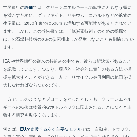
世界銀行の
評価
では、クリーンエネルギーへの転換にともなう需要
を満たすために、グラファイト、リチウム、コバルトなどの鉱物の
生産量は、2050年までに500％も増加する可能性があるとされてい
ます。しかし、この報告書では、「低炭素技術」のための採掘で
は、化石燃料技術の6％の炭素排出しか発生しないことも指摘してい
ます。
IEA や世界銀行の従来の枠組みの中でも、彼らは解決策があること
を認識しています。つまり、環境的・社会的に責任のある方法で採
掘を拡大することができる一方で、リサイクルや再利用の範囲を拡
大しなければならないのです。
一方で、このようなアプローチをとったとしても、クリーンエネル
ギーへの転換は物質的なボトルネックに悩まされることになると主
張する研究も数多くあります。
例えば、
EUが支援するある主要なモデル
では、自動車、トラック、
列車を完全に電動化してクリーンエネルギーで走らせる場合、現在