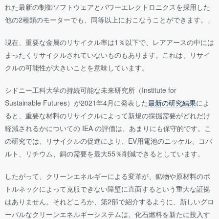
れた最新の制御ソフトウェアとパワーエレクトロニクスを採用した
他の2種類のモーターでも、同等以上におこなうことができます。」
現在、重要な金属のリサイクル率は1％以下で、レアアースの中には
まったくリサイクルされていないものもあります。これは、リサイ
クルの可能性が大きいことを意味しています。
シドニー工科大学の持続可能な未来研究所（Institute for
Sustainable Futures）が2021年4月に発表した
最新の研究結果
によ
ると、重要な材料のリサイクルによって新規の採掘需要がどれだけ
軽減されるかについての IEA の評価は、あまりにも保守的です。こ
の研究では、リサイクルの促進により、EV用電池のニッケル、コバ
ルト、リチウム、銅の需要を最大55％削減できるとしています。
したがって、クリーンエネルギーによる変革が、鉱物や原材料のボ
トルネックによって克服できない障壁に直面するという重大な証拠
はありません。それどころか、第2部で紹介するように、新しいグロ
ーバルなクリーンエネルギーシステムは、化石燃料を新たに投入す