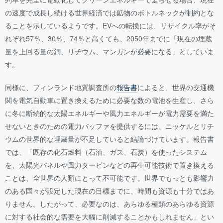
の速度で成長し続ける世界経済では鉱物のボトルネックが制約とな
ることを示しているようです。EVへの転換には、リサイクル率がそ
れぞれ57％、30％、74％と高くても、2050年までに「現在の埋蔵
量を上回る量の銅、リチウム、マンガンが必要になる」としていま
す。
同様に、フィンランド地質調査所の
報告書
によると、世界の交通機
関を電気自動車に置き換えるために必要な数の電池を生産し、さら
に冬に断続的な太陽エネルギーや風力エネルギーが電力需要を満た
せないときのための電力バッファを提供するには、ニッケルとリチ
ウムの世界的な埋蔵量が不足していると結論づけています。報告書
では、「既存の化石燃料（石油、ガス、石炭）を使ったシステム
を、太陽光パネルや風力タービンなどの再生可能技術で置き換える
ことは、全世界の人類にとって不可能です。世界でもっとも影響力
のある国々が設定した現在の目標までに、時間も資源も十分ではあ
りません。したがって、必要なのは、あらゆる種類のあらゆる資源
に対する社会的な需要を大幅に削減することかもしれません」とい