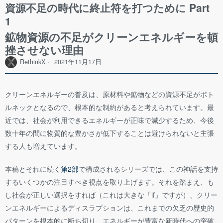
資源不足の時代に終止符を打つために Part
1
鉱物資源の不足がクリーンエネルギーを頓
挫させない理由
RethinkX
2021年11月17日
クリーンエネルギーの普及は、原材料や鉱物などの資源不足がボト
ルネックとなるので、根本的な制約があると考えられています。最
近では、社会が利用できるエネルギーが正味で減少するため、今後
数十年の間に物質的な豊かさが低下することは避けられないと主張
する人も増えています。
本稿とそれに続く
第2部
で構成されるシリーズでは、この神話を支持
するいくつかの注目すべき視点を取り上げます。それを踏まえ、も
し社会が正しい選択をすれば（これは大きな「if」ですが）、クリー
ンエネルギーによるディスラプションは、これまでの欠乏の歴史的
パターンを根本的に断ち切り、エネルギーが豊富な新時代への突破