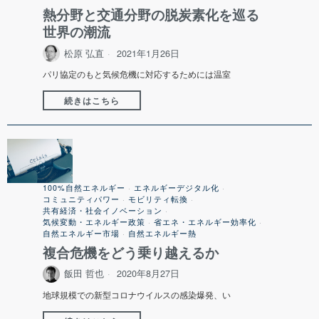
熱分野と交通分野の脱炭素化を巡る
世界の潮流
松原 弘直
2021年1月26日
パリ協定のもと気候危機に対応するためには温室
続きはこちら
100%自然エネルギー
·
エネルギーデジタル化
·
コミュニティパワー
·
モビリティ転換
·
共有経済・社会イノベーション
·
気候変動・エネルギー政策
·
省エネ・エネルギー効率化
·
自然エネルギー市場
·
自然エネルギー熱
複合危機をどう乗り越えるか
飯田 哲也
2020年8月27日
地球規模での新型コロナウイルスの感染爆発、い