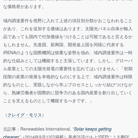
な価格差があります。
域内調達要件を視野に入れて上述の項目別分類がおこなわれること
があり、これを追加する価値はあります。太陽光パネル自体が輸入
品であっても国内で付加価値をつけることは可能であると言えるか
もしれません。先進国、新興国、開発途上国を同様に代表する
IRENAのような国際機関は慎重な姿勢を強め、域内調達要件は一時
的な仕組みとしては機能すると主張しています。しかし、グローバ
ル産業としての太陽光発電の重要性を忘れてはいけません：「初期
段階の産業の発展を本格的なものにする上で、域内調達要件は時限
的なものとし、実践しながら学ぶプロセスとしっかり結びつけなが
ら、熟練労働者が国際的に競争力のある国内産業を創り出していく
ことを支えるものとして機能するべきです。」
（
クレイグ・モリス
）
元記事：Renewables International,
”
Solar keeps getting
cheaper
”
（2014年9月13日掲載）著者許諾のもとISEPによる翻訳